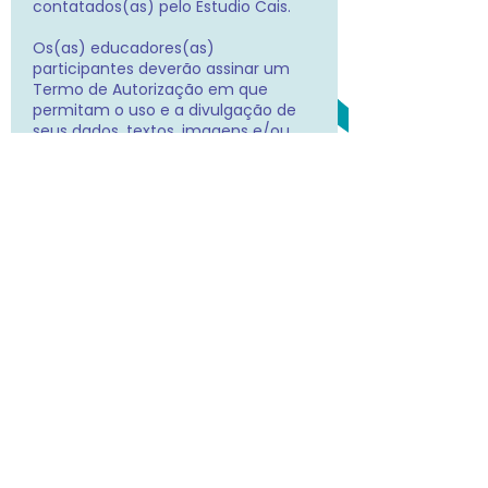
contatados(as) pelo Estudio Cais.
Os(as) educadores(as)
participantes deverão assinar um
Termo de Autorização em que
permitam o uso e a divulgação de
seus dados, textos, imagens e/ou
som de voz para fins da campanha.
A divulgação dos(as)
educadores(as) será feita no site
da campanha e nos meios de
comunicação do Instituto Alcoa.
Etapa 5
Novembro de 2024